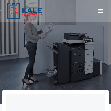
İçeriğe
geç