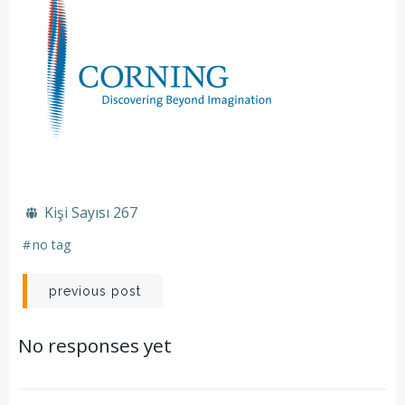
Kişi Sayısı
267
#
no tag
Yazı
previous post
dolaşımı
No responses yet